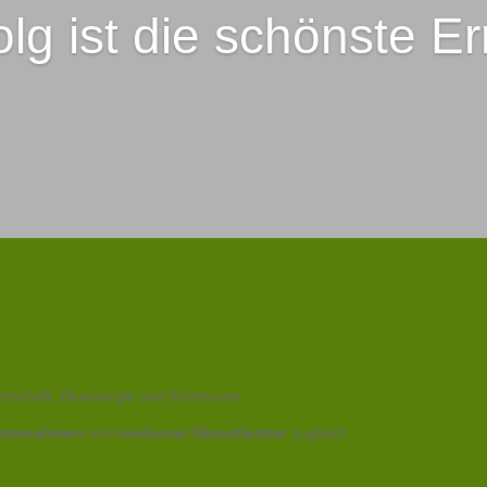
olg ist die schönste Er
irtschaft, Bioenergie und Kommune.
nternehmen
und
moderner Dienstleister
zugleich.