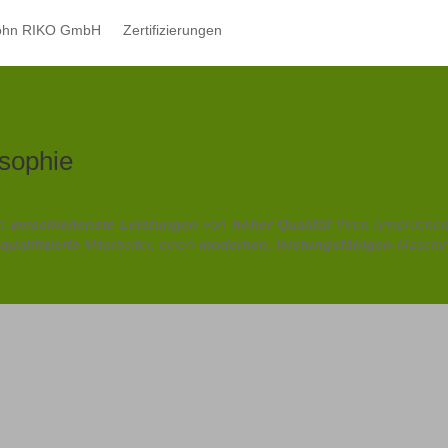
lohn RIKO GmbH
Zertifizierungen
sophie
ch
verschiedenste Leistungen
von
hoher Qualität
Ihren Ansprüchen 
qualifizierte
Mitarbeiter, einen
modernen
,
leistungsfähigen
Maschin