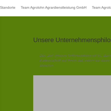
Standorte
Team Agrolohn Agrardienstleistung GmbH
Team Agro
Unsere Unternehmensphilo
Das Ziel unseres Unternehmens ist es, dur
Partnerschaft mit Ihnen auf, indem wir Ihnen
anbieten.