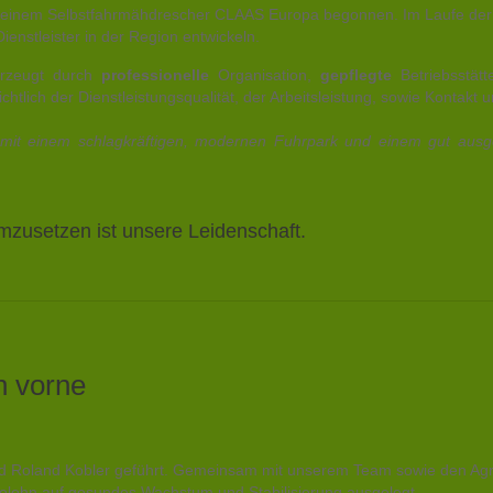
t einem Selbstfahrmähdrescher CLAAS Europa begonnen. Im Laufe der l
ienstleister in der Region entwickeln.
erzeugt durch
professionelle
Organisation,
gepflegte
Betriebsstät
htlich der Dienstleistungsqualität, der Arbeitsleistung, sowie Kontakt 
, mit einem schlagkräftigen, modernen Fuhrpark und einem gut ausge
zusetzen ist unsere Leidenschaft.
h vorne
nd Roland Kobler geführt. Gemeinsam mit unserem Team sowie den Agr
lohn auf gesundes Wachstum und Stabilisierung ausgelegt.