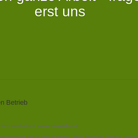
erst uns
en Betrieb
nisch geschult und
immer einsatzbereit
.
 Maschinenpark genau dann erweitern, wenn Sie unser Personal und un